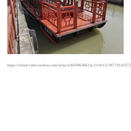
https://cloud.video.taobao.com//play/u/845963662/p/2/e/6/t/1/3677414337