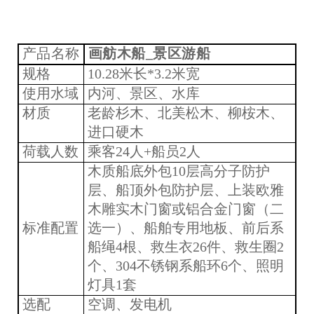
产品名称
画舫木船_景区游船
规格
10.28
米长
*3.2
米宽
使用水域
内河、景区、水库
材质
老龄杉木、北美松木、柳桉木、
进口硬木
荷载人数
乘客
24
人+船员2人
木质船底外包10层高分子防护
层、船顶外包防护层、上装欧雅
木雕实木门窗或铝合金门窗（二
标准配置
选一）、船舶专用地板、前后系
船绳4根、救生衣
26
件、救生圈2
个、304不锈钢系船环6个、照明
灯具1套
选配
空调、发电机